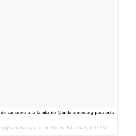
iz de sumarme a la familia de @underarmourarg para esta
ha (@aymarlucha) el
17 de Nov de 2017 a la(s) 6:31 PST