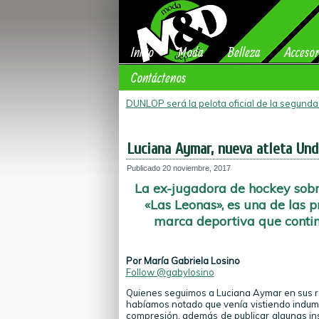
Inicio
Moda
Belleza
Accesor
Contáctenos
DUNLOP será la pelota oficial de la segund
Luciana Aymar, nueva atleta Und
Publicado
20 noviembre, 2017
La ex-jugadora de hockey sobr
«Las Leonas», es una de las p
marca deportiva que conti
Por María Gabriela Losino
Follow @gabylosino
Quienes seguimos a Luciana Aymar en sus re
habíamos notado que venía vistiendo indume
compresión, además de publicar algunas ins