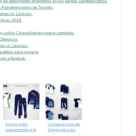
ón de deportistas argentinos en los Juegos Suramericanos.
os Panamericanos de Toronto.
Pumas vs. Leonas».
Aires 2018.
y sobre Césped tienen nueva camiseta.
Olímpicos.
mas vs. Leonas».
atillas para running.
unto a Reebok.
Signia vistió
La nueva ropa de
nuevamente a la
Signia para los
delegación de
Juegos