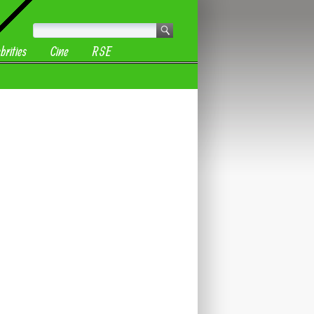
brities
Cine
RSE