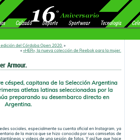
ios
Calzado
Deporte
Sportwear
Tecnología
Cele
a edición del Córdoba Open 2020.
»
«
«HER», la nueva colección de Reebok para la mujer.
er Armour.
e césped, capitana de la Selección Argentina
rimeras atletas latinas seleccionadas por la
núa preparando su desembarco directo en
Argentina.
des sociales, especialmente su cuenta oficial en Instagram, ya
ntaria de la marca que se hizo conocida por sus camisetas de
tantáneas y videos de una sesión de fotos. Y así fue que hace