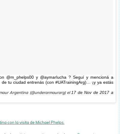
o con @m_phelps00 y @aymarlucha ? Seguí y mencioná a
de tu ciudad entrenás (con #UATrainingArg)… ¡y ya estás
rmour Argentina (@underarmourarg) el
17 de Nov de 2017 a
a con la visita de Michael Phelps.