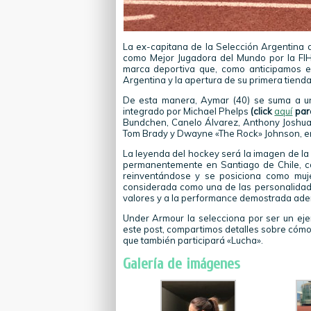
La ex-capitana de la Selección Argentina
como Mejor Jugadora del Mundo por la FIH,
marca deportiva que, como anticipamos e
Argentina y la apertura de su primera tienda
De esta manera, Aymar (40) se suma a un
integrado por Michael Phelps
(click
aquí
para
Bundchen, Canelo Álvarez, Anthony Joshua,
Tom Brady y Dwayne «The Rock» Johnson, en
La leyenda del hockey será la imagen de la
permanentemente en Santiago de Chile, co
reinventándose y se posiciona como muje
considerada como una de las personalidad
valores y a la performance demostrada aden
Under Armour la selecciona por ser un eje
este post, compartimos detalles sobre cómo 
que también participará «Lucha».
Galería de imágenes