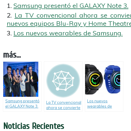
Samsung presentó el GALAXY Note 3.
La TV convencional ahora se convie
nuevos equipos Blu-Ray y Home Theatr
Los nuevos wearables de Samsung.
más...
Samsung presentó
Los nuevos
La TV convencional
el GALAXY Note 3.
wearables de
ahora se convierte
Samsung.
en Smart con los
nuevos equipos
Noticias Recientes
Blu-Ray y Home
Theatre de