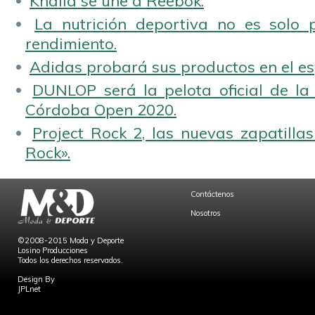
Khalid se une a Reebok.
La nutrición deportiva no es solo 
rendimiento.
Adidas probará sus productos en el es
DUNLOP será la pelota oficial de la
Córdoba Open 2020.
Project Rock 2, las nuevas zapatilla
Rock».
Contáctenos
Nosotros
©2008-2015 Moda y Deporte
Losino Producciones
Todos los derechos reservados.
Design By
JPLnet