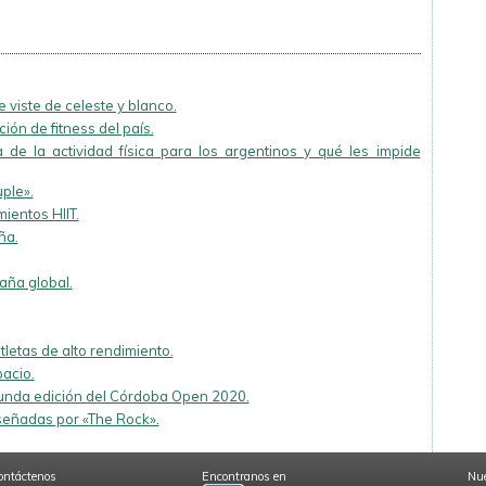
 viste de celeste y blanco.
ión de fitness del país.
 de la actividad física para los argentinos y qué les impide
uple».
ientos HIIT.
ña.
ña global.
tletas de alto rendimiento.
acio.
gunda edición del Córdoba Open 2020.
iseñadas por «The Rock».
ontáctenos
Encontranos en
Nue