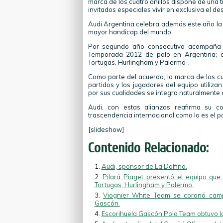
marca de los cuatro anillos dispone de una t
invitados especiales vivir en exclusiva el de
Audi Argentina celebra además este año la 
mayor handicap del mundo.
Por segundo año consecutivo acompaña 
Temporada 2012 de polo en Argentina; co
Tortugas, Hurlingham y Palermo-.
Como parte del acuerdo, la marca de los cua
partidos y los jugadores del equipo utiliza
por sus cualidades se integra naturalmente 
Audi, con estas alianzas reafirma su c
trascendencia internacional como lo es el p
[slideshow]
Contenido Relacionado:
Audi, sponsor de La Dolfina.
Pilará Piaget presentó el equipo que
Tortugas, Hurlingham y Palermo.
Viognier White Team se coronó camp
Gascón.
Escorihuela Gascón Polo Team obtuvo la 