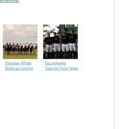
ternacional.
Viognier White
Escorihuela
Team se coronó
Gascón Polo Team
campeón de la
obtuvo la 49º
tercera edición del
Edición de la
Torneo Vendimia
prestigiosa Copa
Escorihuela
Francisco Ceballos.
Gascón.