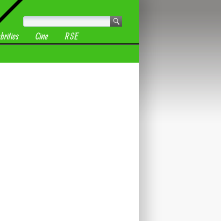
brities
Cine
RSE