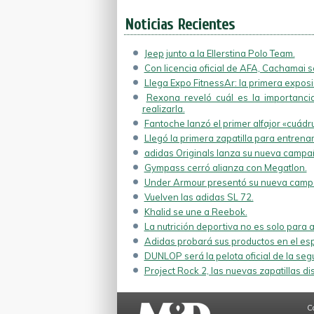
Internacional.
Noticias Recientes
Jeep junto a la Ellerstina Polo Team.
Con licencia oficial de AFA, Cachamai se
Llega Expo FitnessAr: la primera exposic
Rexona reveló cuál es la importancia
realizarla.
Fantoche lanzó el primer alfajor «cuádr
Llegó la primera zapatilla para entrenam
adidas Originals lanza su nueva campa
Gympass cerró alianza con Megatlon.
Under Armour presentó su nueva campa
Vuelven las adidas SL 72.
Khalid se une a Reebok.
La nutrición deportiva no es solo para a
Adidas probará sus productos en el esp
DUNLOP será la pelota oficial de la se
Project Rock 2, las nuevas zapatillas d
C