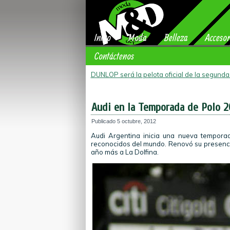
Inicio
Moda
Belleza
Accesor
Contáctenos
DUNLOP será la pelota oficial de la segund
Audi en la Temporada de Polo 2
Publicado
5 octubre, 2012
Audi Argentina inicia una nueva tempora
reconocidos del mundo. Renovó su presenc
año más a La Dolfina.