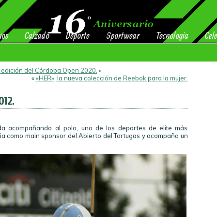
ios
Calzado
Deporte
Sportwear
Tecnología
Cele
a edición del Córdoba Open 2020.
»
«
«HER», la nueva colección de Reebok para la mujer.
012.
da acompañando al polo, uno de los deportes de elite más
ia como main sponsor del Abierto del Tortugas y acompaña un