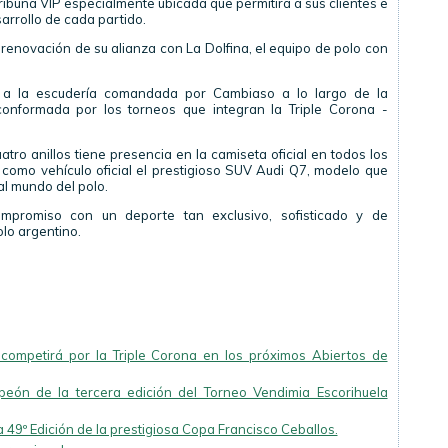
ribuna VIP especialmente ubicada que permitirá a sus clientes e
sarrollo de cada partido.
renovación de su alianza con La Dolfina, el equipo de polo con
a la escudería comandada por Cambiaso a lo largo de la
nformada por los torneos que integran la Triple Corona -
tro anillos tiene presencia en la camiseta oficial en todos los
n como vehículo oficial el prestigioso SUV Audi Q7, modelo que
al mundo del polo.
ompromiso con un deporte tan exclusivo, sofisticado y de
olo argentino.
 competirá por la Triple Corona en los próximos Abiertos de
eón de la tercera edición del Torneo Vendimia Escorihuela
49º Edición de la prestigiosa Copa Francisco Ceballos.