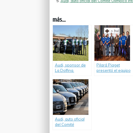
Audi, auto oficial del Comité Olímpico In
más...
Audi, sponsor de
Pilará Piaget
La Dolfina.
presentó el equipo
que competirá por
la Triple Corona en
los próximos
Abiertos de
Tortugas,
Hurlingham y
Palermo.
Audi, auto oficial
del Comité
Olímpico