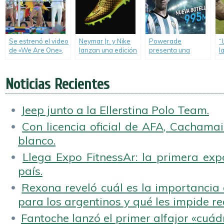
Se estrenó el video
Neymar Jr. y Nike
Powerade
“
de «We Are One»,
lanzan una edición
presenta una
l
la canción oficial
especial de los
nueva campaña
F
del Mundial.
botines
con Maxi
Hypervenom.
Rodríguez y su
Noticias Recientes
botella de 995 ml.
Jeep junto a la Ellerstina Polo Team.
Con licencia oficial de AFA, Cachamai 
blanco.
Llega Expo FitnessAr: la primera expo
país.
Rexona reveló cuál es la importancia d
para los argentinos y qué les impide rea
Fantoche lanzó el primer alfajor «cuád