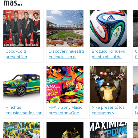
más...
Coca-Cola
Discovery muestra
Brazuca, la nueva
C
presentó la
en exclusiva el
pelota oficial de
C
canción «biónica»
detrás de escena
adidas para la
h
del Mundial 2014.
del evento más
Copa Mundial de la
d
grande del fútbol
FIFA Brasil 2014.
A
en «Construyendo
los Estadios».
Hinchas
FIFA y Sony Music
Nike presentó las
#
entusiasmados con
presentan «One
camisetas y
L
el MINI Paceman
Love, One Rhythm:
colecciones
#
GoalCooper.
The Official 2014
oficiales para el
e
FIFA World Cup
Mundial.
Album».