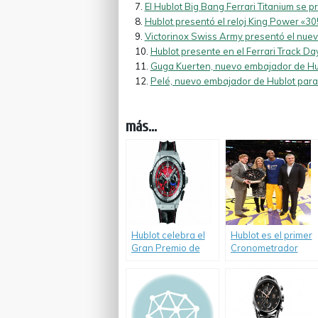
El Hublot Big Bang Ferrari Titanium se 
Hublot presentó el reloj King Power «30
Victorinox Swiss Army presentó el nuevo
Hublot presente en el Ferrari Track Da
Guga Kuerten, nuevo embajador de Hub
Pelé, nuevo embajador de Hublot para 
más...
Hublot celebra el
Hublot es el primer
Gran Premio de
Cronometrador
Fórmula 1 de
Oficial de Los
Estados Unidos
Angeles Lakers.
2012 con la
presentación del
F1 King Power