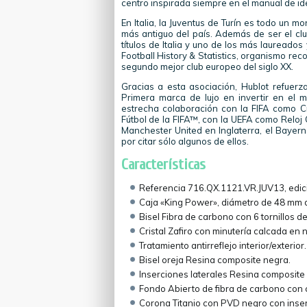
centro inspirada siempre en el manual de ide
En Italia, la Juventus de Turín es todo un m
más antiguo del país. Además de ser el clu
títulos de Italia y uno de los más laureado
Football History & Statistics, organismo recon
segundo mejor club europeo del siglo XX.
Gracias a esta asociación, Hublot refuerz
Primera marca de lujo en invertir en el 
estrecha colaboración con la FIFA como Cr
Fútbol de la FIFA™, con la UEFA como Reloj O
Manchester United en Inglaterra, el Baye
por citar sólo algunos de ellos.
Características
Referencia 716.QX.1121.VR.JUV13, edic
Caja «King Power», diámetro de 48 mm d
Bisel Fibra de carbono con 6 tornillos d
Cristal Zafiro con minutería calcada en 
Tratamiento antirreflejo interior/exterior.
Bisel oreja Resina composite negra.
Inserciones laterales Resina composite 
Fondo Abierto de fibra de carbono con cr
Corona Titanio con PVD negro con inse