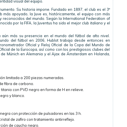
ntidad visual del equipo.
onumento. Su historia impone. Fundado en 1897, el club es el 3º
b más apoyado, la Juve es, históricamente, el equipo con más
s y reconocidos del mundo. Según la International Federation of
ocido por la FIFA, la Juventus ha sido el mejor club italiano y el
a aún más su presencia en el mundo del fútbol de alto nivel.
mundo del fútbol en 2006, Hublot trabaja desde entonces en
onometrador Oficial y Reloj Oficial de la Copa del Mundo de
ficial de la Eurocopa, así como con los prestigiosos clubes del
rn de Múnich en Alemania y el Ajax de Ámsterdam en Holanda,
ión limitada a 200 piezas numeradas.
e fibra de carbono.
e titanio con PVD negro en forma de H en relieve.
negro y blanco.
negra con protección de pulsadores en las 3 h.
istal de zafiro con tratamiento antirreflejo.
rción de caucho negro.