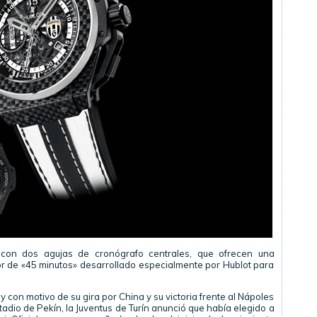
con dos agujas de cronógrafo centrales, que ofrecen una
or de «45 minutos» desarrollado especialmente por Hublot para
 con motivo de su gira por China y su victoria frente al Nápoles
stadio de Pekín, la Juventus de Turín anunció que había elegido a