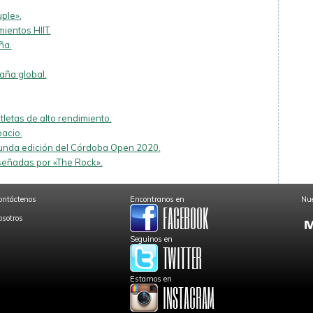
uple».
ientos HIIT.
ña.
ña global.
tletas de alto rendimiento.
acio.
gunda edición del Córdoba Open 2020.
iseñadas por «The Rock».
ontáctenos
Encontranos en
Nue
osotros
Seguinos en
Estamos en