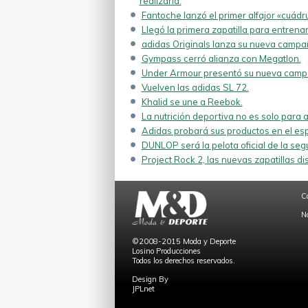
realizarla.
Fantoche lanzó el primer alfajor «cuádr
Llegó la primera zapatilla para entrenam
adidas Originals lanza su nueva campa
Gympass cerró alianza con Megatlon.
Under Armour presentó su nueva campa
Vuelven las adidas SL 72.
Khalid se une a Reebok.
La nutrición deportiva no es solo para a
Adidas probará sus productos en el esp
DUNLOP será la pelota oficial de la se
Project Rock 2, las nuevas zapatillas d
C
N
©2008-2015 Moda y Deporte
Losino Producciones
Todos los derechos reservados.
Design By
JPLnet