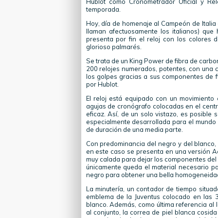
Hublot como Cronometrador Oficial y Relo
temporada.
Hoy, día de homenaje al Campeón de Italia a
llaman afectuosamente los italianos) que
presenta por fin el reloj con los colores 
glorioso palmarés.
Se trata de un King Power de fibra de carbon
200 relojes numerados, potentes, con una c
los golpes gracias a sus componentes de f
por Hublot.
El reloj está equipado con un movimiento
agujas de cronógrafo colocadas en el centro
eficaz. Así, de un solo vistazo, es posible 
especialmente desarrollada para el mundo de
de duración de una media parte.
Con predominancia del negro y del blanco, 
en este caso se presenta en una versión A
muy calada para dejar los componentes del re
únicamente queda el material necesario par
negro para obtener una bella homogeneidad 
La minutería, un contador de tiempo situado
emblema de la Juventus colocado en las 3
blanco. Además, como última referencia al 
al conjunto, la correa de piel blanca cosi