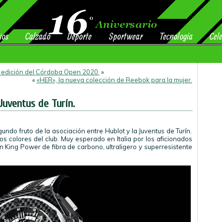
ios
Calzado
Deporte
Sportwear
Tecnología
Cele
a edición del Córdoba Open 2020.
»
«
«HER», la nueva colección de Reebok para la mujer.
Juventus de Turín.
undo fruto de la asociación entre Hublot y la Juventus de Turín.
os colores del club. Muy esperado en Italia por los aficionados
n King Power de fibra de carbono, ultraligero y superresistente