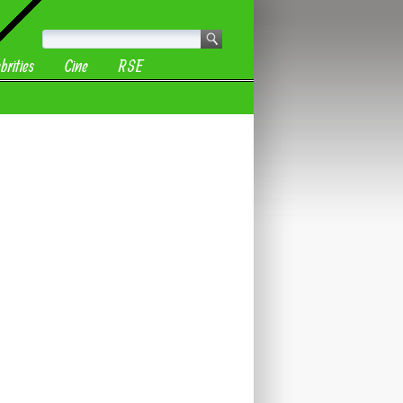
brities
Cine
RSE