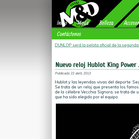
Inicio
Moda
Belleza
Accesor
Contáctenos
DUNLOP será la pelota oficial de la segund
Nuevo reloj Hublot King Power 
Publicado
22 abril, 2013
Hublot y las leyendas vivas del deporte. Seg
Se trata de un reloj que presenta los famos
de la célebre Vecchia Signora, se trata de u
que ha sido elegido por el equipo.