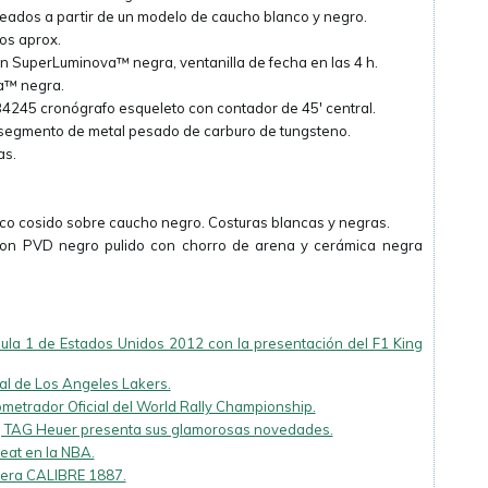
eados a partir de un modelo de caucho blanco y negro.
os aprox.
con SuperLuminova™ negra, ventanilla de fecha en las 4 h.
a™ negra.
245 cronógrafo esqueleto con contador de 45′ central.
segmento de metal pesado de carburo de tungsteno.
as.
nco cosido sobre caucho negro. Costuras blancas y negras.
o con PVD negro pulido con chorro de arena y cerámica negra
ula 1 de Estados Unidos 2012 con la presentación del F1 King
al de Los Angeles Lakers.
etrador Oficial del World Rally Championship.
, TAG Heuer presenta sus glamorosas novedades.
Heat en la NBA.
rera CALIBRE 1887.