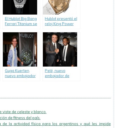
El Hublot Big Bang
Hublot presentó el
Ferrari Titanium se
reloj King Power
presentó en
«305», dedicado a
Argentina.
la ciudad de Miami.
Guga Kuerten,
Pelé, nuevo
nuevo embajador
embajador de
de Hublot a
Hublot para la
beneficio de las
Copa del Mundo de
personas con
la FIFA, Brasil 2014.
discapacidad.
 viste de celeste y blanco.
ión de fitness del país.
 de la actividad física para los argentinos y qué les impide