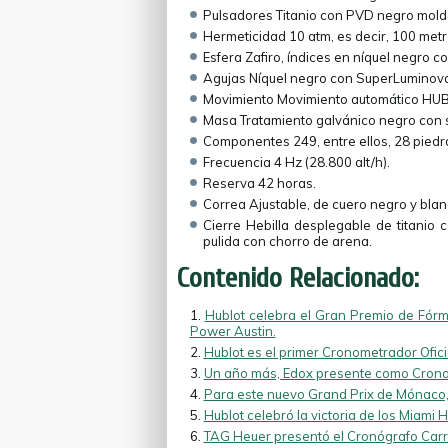
Pulsadores Titanio con PVD negro mold
Hermeticidad 10 atm, es decir, 100 metr
Esfera Zafiro, índices en níquel negro 
Agujas Níquel negro con SuperLuminov
Movimiento Movimiento automático HUB4
Masa Tratamiento galvánico negro con 
Componentes 249, entre ellos, 28 piedr
Frecuencia 4 Hz (28.800 alt/h).
Reserva 42 horas.
Correa Ajustable, de cuero negro y bla
Cierre Hebilla desplegable de titani
pulida con chorro de arena.
Contenido Relacionado:
Hublot celebra el Gran Premio de Fórm
Power Austin.
Hublot es el primer Cronometrador Ofici
Un año más, Edox presente como Cronom
Para este nuevo Grand Prix de Mónaco
Hublot celebró la victoria de los Miami 
TAG Heuer presentó el Cronógrafo Car