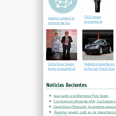
Austin.
TAG Heuer
Hublot celebró la
presentó el
victoria de los
Cronógrafo
Miami Heat en la
Carrera CALIBRE
NBA.
1887.
Victorinox Swiss
Hublot presente en
Army presentó el
el Ferrari Track Day
nuevo reloj Night
de Argentina.
Vision.
Noticias Recientes
Jeep junto a la Ellerstina Polo Team.
Con licencia oficial de AFA, Cachamai se
Llega Expo FitnessAr: la primera exposic
Rexona reveló cuál es la importancia