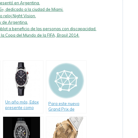
presentó en Argentina.
5», dedicado a la ciudad de Miami.
 reloj Night Vision.
y de Argentina.
lot a beneficio de las personas con discapacidad.
la Copa del Mundo de la FIFA, Brasil 2014.
Un año más, Edox
Para este nuevo
presente como
Grand Prix de
Cronometrador
Mónaco, TAG
Oficial del World
Heuer presenta
Rally
sus glamorosas
Championship.
novedades.