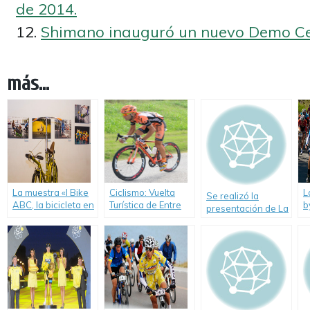
de 2014.
Shimano inauguró un nuevo Demo Ce
más...
La muestra «I Bike
Ciclismo: Vuelta
L
Se realizó la
ABC, la bicicleta en
Turística de Entre
b
presentación de La
el paisaje urbano»,
Ríos – Gran labor
F
Etapa Argentina by
que se exhibe en el
de los Cascos
S
Le Tour de France y
museo de la
Naranjas.
n
el Roc de Los
ciudad, continúa
e
Andes.
hasta Enero 2014.