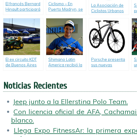
El francés Bernard
Ciclismo – En
La Asociación de
S
Hinault participará
Puerto Madryn, se
Ciclistas Urbanos
p
en La Etapa
realizará la
presenta el primer
Argentina by Le
segunda edición
spot de la
Tour de France.
de «Vuelta
campaña «En Bici
Ballenas», la
Seguro».
carrera de
Mountain Bike a
orillas del Mar.
El ex circuito KDT
Shimano Latin
Porsche presenta
S
de Buenos Aires
America recibió la
sus nuevas
u
estrenó nueva
visita de Catriel
bicicletas a partir
C
imagen de la mano
Soto, ganador del
de Marzo de 2014.
de Shimano.
Olimpia de Plata al
Noticias Recientes
ciclismo 2013.
Jeep junto a la Ellerstina Polo Team.
Con licencia oficial de AFA, Cachamai 
blanco.
Llega Expo FitnessAr: la primera expo