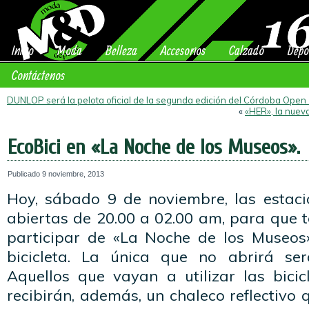
Inicio
Moda
Belleza
Accesorios
Calzado
Depo
Contáctenos
DUNLOP será la pelota oficial de la segunda edición del Córdoba Open
«
«HER», la nuev
EcoBici en «La Noche de los Museos».
Publicado
9 noviembre, 2013
Hoy, sábado 9 de noviembre, las estaci
abiertas de 20.00 a 02.00 am, para que 
participar de «La Noche de los Museos
bicicleta. La única que no abrirá se
Aquellos que vayan a utilizar las bicic
recibirán, además, un chaleco reflectivo