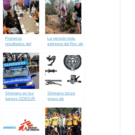
Primeros
La versión más
resultados del
extrema del Roc de
pasaporte
Los Andes:
biológico.
EnduRoc,
RocDown y Roc
Eliminator.
Shimano en los
Shimano lanza
Juegos ODESUR.
grupo de
componentes para
Trekking y
Mountain Bike.