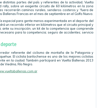
distintas partes del país y referentes de la actividad, Vuelta
rally, sobre un exigente circuito de 60 kilómetros en la zona
s recorrerán caminos rurales, senderos costeros y “fuera de
las Ballenas Francas en el mes de septiembre en el Golfo Nuevo.
ía especial para gente menos experimentada en el deporte del
á un recorrido inferior en kilómetros que el circuito principal y
á, ante su inscripción, un kit de la competencia que comprende
t necesario para la competencia; seguro de accidentes; servicio
 deporte
orredor referente del ciclismo de montaña de la Patagonia y
uehue. El ciclista barilochense es uno de los mejores ciclistas
nte en la ciudad. También participará en Vuelta Ballenas 2013
 de Viedma, Río Negro.
w.vueltaballenas.com.ar