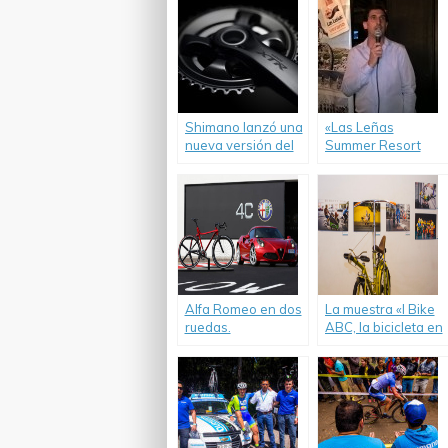
Shimano lanzó una
«Las Leñas
nueva versión del
Summer Resort
XTR que llevará a
2018» para los
los corredores MTB
amantes del
al próximo nivel.
deporte en la
montaña.
Alfa Romeo en dos
La muestra «I Bike
ruedas.
ABC, la bicicleta en
el paisaje urbano»,
que se exhibe en el
museo de la
ciudad, continúa
hasta Enero 2014.