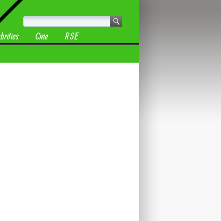
brities
Cine
RSE