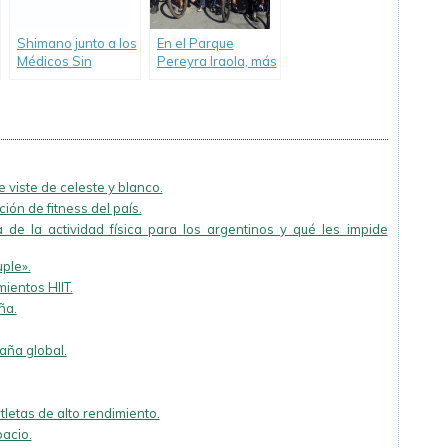
Shimano junto a los
En el Parque
Médicos Sin
Pereyra Iraola, más
Fronteras.
de mil ciclistas
participaron de «El
Desafío de la
Reserva” por el
medio ambiente.
 viste de celeste y blanco.
ión de fitness del país.
 de la actividad física para los argentinos y qué les impide
uple».
ientos HIIT.
ña.
ña global.
tletas de alto rendimiento.
acio.