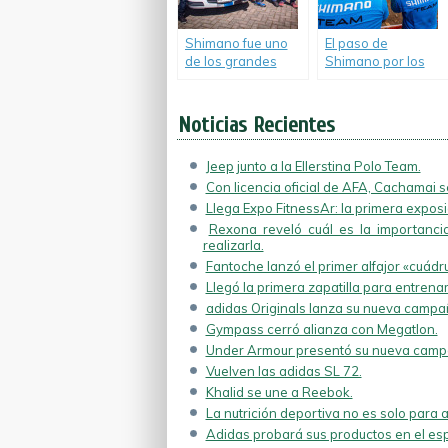
Shimano fue uno
El paso de
de los grandes
Shimano por los
protagonistas de la
Juegos ODESUR.
Vuelta México
2014.
Noticias Recientes
Jeep junto a la Ellerstina Polo Team.
Con licencia oficial de AFA, Cachamai se
Llega Expo FitnessAr: la primera exposic
Rexona reveló cuál es la importancia
realizarla.
Fantoche lanzó el primer alfajor «cuádr
Llegó la primera zapatilla para entrenam
adidas Originals lanza su nueva campa
Gympass cerró alianza con Megatlon.
Under Armour presentó su nueva campa
Vuelven las adidas SL 72.
Khalid se une a Reebok.
La nutrición deportiva no es solo para a
Adidas probará sus productos en el esp