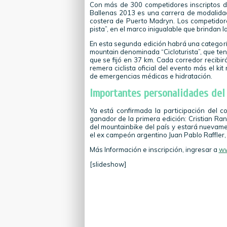
Con más de 300 competidores inscriptos de 
Ballenas 2013 es una carrera de modalidad 
costera de Puerto Madryn. Los competidore
pista”, en el marco inigualable que brindan 
En esta segunda edición habrá una categor
mountain denominada “Cicloturista”, que tendr
que se fijó en 37 km. Cada corredor recibir
remera ciclista oficial del evento más el ki
de emergencias médicas e hidratación.
Importantes personalidades del
Ya está confirmada la participación del c
ganador de la primera edición: Cristian Ranq
del mountainbike del país y estará nuevame
el ex campeón argentino Juan Pablo Raffler,
Más Información e inscripción, ingresar a
ww
[slideshow]