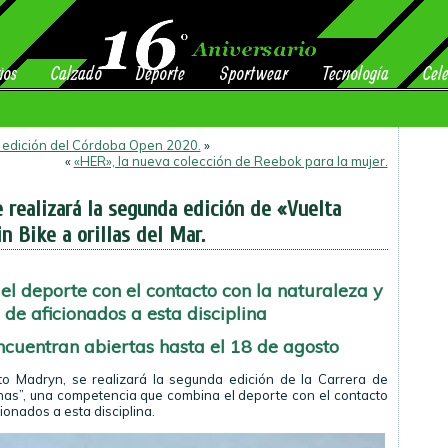
ios
Calzado
Deporte
Sportwear
Tecnología
Cele
a edición del Córdoba Open 2020.
»
«
«HER», la nueva colección de Reebok para la mujer.
 realizará la segunda edición de «Vuelta
n Bike a orillas del Mar.
 deporte con el contacto con la naturaleza y
de aficionados a esta disciplina
encuentran abiertas hasta el 18 de agosto
to Madryn, se realizará la segunda edición de la Carrera de
nas”, una competencia que combina el deporte con el contacto
ionados a esta disciplina.