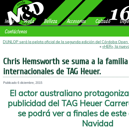
Inicio
Moda
Belleza
Accesorios
Calzado
Depo
Contáctenos
DUNLOP será la pelota oficial de la segunda edición del Córdoba Open
«
«HER», la nuev
Chris Hemsworth se suma a la famili
internacionales de TAG Heuer.
Publicado
6 diciembre, 2015
El actor australiano protagoniz
publicidad del TAG Heuer Carre
se podrá ver a finales de este
Navidad