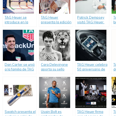
TAG Heuer se
TAG Heuer
Patrick Dempsey
T
introduce en la
presenta la edición
visitó TAG Heuer.
b
disciplina de los
limitada McLaren
M
maratones.
del reloj Formula 1.
Dan Carter se unió
Cara Delevingne
TAG Heuer celebra
T
a la familia de TAG
aporta su sello
50 aniversario de
d
Heuer.
personal a la
su ícono modelo
n
campaña de TAG
Monaco.
u
Heuer «Don’t Crack
m
Under Pressure».
h
1
Swatch presenta el
Usain Bolt es
TAG Heuer firma
T