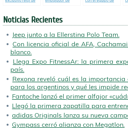
exclusivo reloj de
embajador de
con el equipo de
c
Boca Juniors.
HUBLOT.
Fórmula 1 Red Bull
o
Racing Team.
F
Noticias Recientes
Jeep junto a la Ellerstina Polo Team.
Con licencia oficial de AFA, Cachamai 
blanco.
Llega Expo FitnessAr: la primera expo
país.
Rexona reveló cuál es la importancia d
para los argentinos y qué les impide rea
Fantoche lanzó el primer alfajor «cuád
Llegó la primera zapatilla para entren
adidas Originals lanza su nueva camp
Gympass cerró alianza con Megatlon.