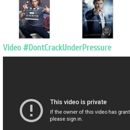
Video #DontCrackUnderPressure