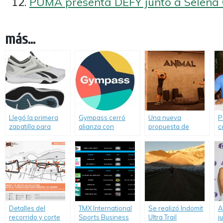
PUMA presenta DEFY junto a Selena
más...
Llegó la primera
Gympass cerró
Una nueva
P
zapatilla para
alianza con
propuesta de
c
entrenamientos
Megatlon.
entrenamiento
B
HIIT.
Crossfit en plena
c
City porteña.
P
T
O
A
Detalles del
TMX International
Se realizó Indomit
A
recorrido y corte
Sports Business
Ultra Trail
j