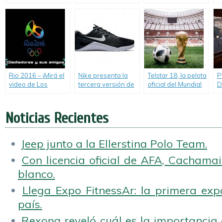
de calles de We
presenta su
Mendoza.
Run Bue 21K.
calendario de
carreras.
Rio 2016 – ¡Mirá el
Nike presenta la
Telstar 18, la pelota
P
video de Los
tercera versión de
oficial del Mundial
D
Gladiadores!
las Metcon.
de Rusia 2018.
S
Noticias Recientes
Jeep junto a la Ellerstina Polo Team.
Con licencia oficial de AFA, Cachamai 
blanco.
Llega Expo FitnessAr: la primera expo
país.
Rexona reveló cuál es la importancia d