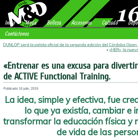
Inicio
Moda
Belleza
Accesorios
Calzado
Depo
Contáctenos
DUNLOP será la pelota oficial de la segunda edición del Córdoba Open
«
«HER», la nuev
«Entrenar es una excusa para divertir
de ACTIVE Functional Training.
Publicado
16 julio, 2019
La idea, simple y efectiva, fue cr
lo que ya existía, cambiar e 
transformar la educación física y 
de vida de las perso