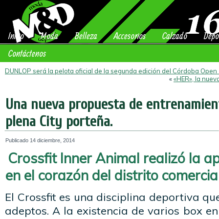
Inicio
Moda
Belleza
Accesorios
Calzado
Depo
Contáctenos
DUNLOP será la pelota oficial de la segunda edición del Córdoba Open
«
«HER», la nuev
Una nueva propuesta de entrenamient
plena City porteña.
Publicado
14 diciembre, 2014
Crossfit Inner Animal realizó la a
en el corazón del distrito comerci
El Crossfit es una disciplina deportiva 
adeptos. A la existencia de varios box e