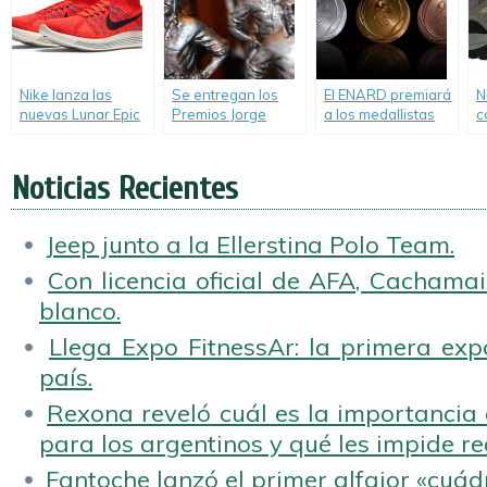
Nike lanza las
Se entregan los
El ENARD premiará
N
nuevas Lunar Epic
Premios Jorge
a los medallistas
c
Flyknit para
Newbery.
de Rio 2016.
W
running.
N
P
Noticias Recientes
Jeep junto a la Ellerstina Polo Team.
Con licencia oficial de AFA, Cachamai 
blanco.
Llega Expo FitnessAr: la primera expo
país.
Rexona reveló cuál es la importancia d
para los argentinos y qué les impide rea
Fantoche lanzó el primer alfajor «cuád