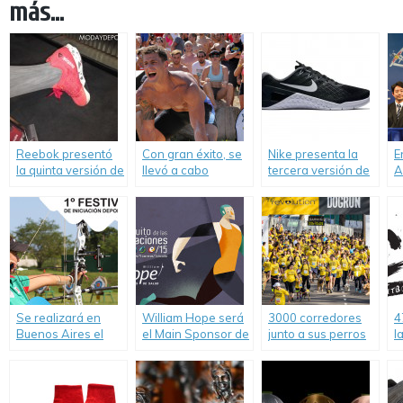
más...
Reebok presentó
Con gran éxito, se
Nike presenta la
E
la quinta versión de
llevó a cabo
tercera versión de
A
su calzado
SouthFit, la máxima
las Metcon.
c
especial para
expresión del
p
CrossFit.
entrenamiento a
pura adrenalina.
Se realizará en
William Hope será
3000 corredores
4
Buenos Aires el
el Main Sponsor de
junto a sus perros
l
primer festival de
la Carrera Circuito
participaron de
d
iniciación
de las Estaciones
DOGRUN Buenos
deportiva.
Invierno 2015.
Aires 2015.