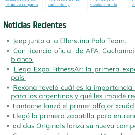
el nuevo conjunto
camisetas y
revolucionar la
Z
alternativo de Nike
colecciones
flexibilidad con la
p
para el 2014.
oficiales para el
presentación de
Mundial.
las nuevas Free
Noticias Recientes
Flyknit.
Jeep junto a la Ellerstina Polo Team.
Con licencia oficial de AFA, Cachamai 
blanco.
Llega Expo FitnessAr: la primera expo
país.
Rexona reveló cuál es la importancia d
para los argentinos y qué les impide rea
Fantoche lanzó el primer alfajor «cuád
Llegó la primera zapatilla para entren
adidas Originals lanza su nueva camp