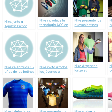
Nike introduce la
Nike presentó los
N
Nike, junto a
tecnología ACC en
nuevos botines
c
Agustín Pichot,
todos los botines
CTR 360 con la
i
presentaron
de Fútbol.
presencia de
Revolution, la
Walter Erviti y
nueva línea de la
Leonardo Ponzio.
colección AP9.
Nike Argentina
N
Nike celebra los 15
Nike invita a todos
lanzó su
c
años de los botines
los jóvenes a
temporada de
G
Mercurial.
moverse más.
Running
presentando sus
nuevas
colecciones de
calzado e
indumentaria.
Brasil debutó con
Nike presentó las
Nike vuelve a
N