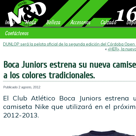
Inicio
Moda
Belleza
Accesorios
Calzado
Depo
Contáctenos
DUNLOP será la pelota oficial de la segunda edición del Córdoba Open
«
«HER», la nuev
Boca Juniors estrena su nueva camise
a los colores tradicionales.
Publicado
2 agosto, 2012
El Club Atlético Boca Juniors estrena
camiseta Nike que utilizará en el próximo
2012-2013.