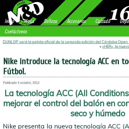
Inicio
Moda
Belleza
Accesorios
Calzado
Depo
Contáctenos
DUNLOP será la pelota oficial de la segunda edición del Córdoba Open
«
«HER», la nuev
Nike introduce la tecnología ACC en to
Fútbol.
Publicado
4 octubre, 2012
La tecnología ACC (All Conditions
mejorar el control del balón en co
seco y húmedo
Nike presenta la nueva tecnología ACC (Al