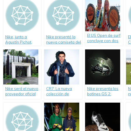
El US Open de surf
Nike, junto a
Nike presentó la
E
concluye con dos
Agustín Pichot,
nueva camiseta del
C
atletas Nike en el
presentaron
Barcelona.
N
podio.
Revolution, la
1
nueva línea de la
colección AP9.
Nike será el nuevo
CR7: La nueva
Nike presenta los
N
proveedor oficial
colección de
botines GS 2:
n
del Comité
Cristiano Ronaldo
Rapidez, control y
t
Olímpico
refleja la actitud e
bajo impacto
B
Internacional.
irreverencia del
ambiental.
ícono mundial.