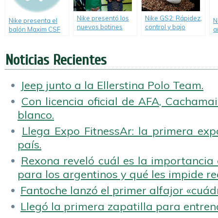
Nike presentó los
Nike GS2: Rápidez,
Nike presenta el
N
nuevos botines
control y bajo
balón Maxim CSF
a
CTR 360 con la
impacto ambiental.
que será utilizado
M
presencia de
en la Copa
Walter Erviti y
Noticias Recientes
Libertadores y
Leonardo Ponzio.
Sudamericana
2013.
Jeep junto a la Ellerstina Polo Team.
Con licencia oficial de AFA, Cachamai 
blanco.
Llega Expo FitnessAr: la primera expo
país.
Rexona reveló cuál es la importancia d
para los argentinos y qué les impide rea
Fantoche lanzó el primer alfajor «cuád
Llegó la primera zapatilla para entren