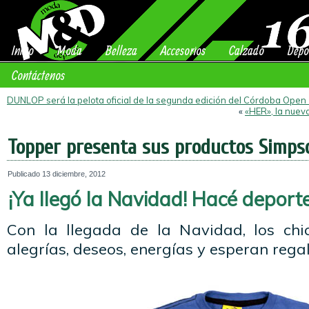
Inicio
Moda
Belleza
Accesorios
Calzado
Depo
Contáctenos
DUNLOP será la pelota oficial de la segunda edición del Córdoba Open
«
«HER», la nuev
Topper presenta sus productos Simps
Publicado
13 diciembre, 2012
¡Ya llegó la Navidad! Hacé deporte…
Con la llegada de la Navidad, los chi
alegrías, deseos, energías y esperan rega