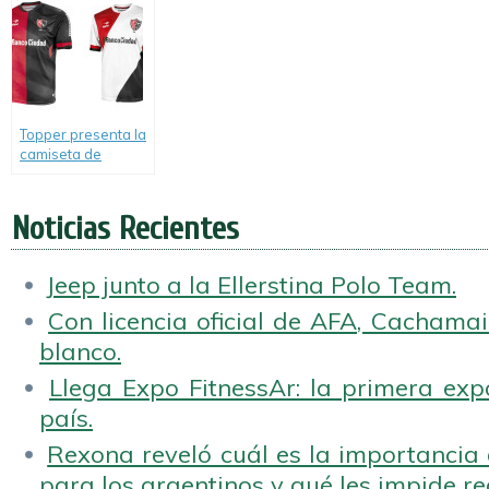
Atlético Vélez
Sarsfield.
Topper presenta la
camiseta de
Newell’s Old Boys
para la temporada
2014.
Noticias Recientes
Jeep junto a la Ellerstina Polo Team.
Con licencia oficial de AFA, Cachamai 
blanco.
Llega Expo FitnessAr: la primera expo
país.
Rexona reveló cuál es la importancia d
para los argentinos y qué les impide rea