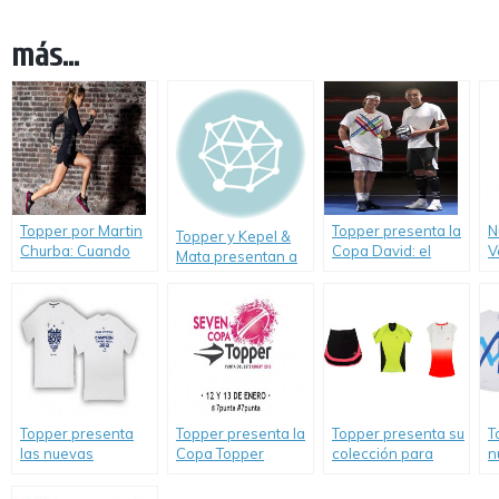
más...
Topper por Martin
Topper presenta la
N
Topper y Kepel &
Churba: Cuando
Copa David: el
V
Mata presentan a
dos cosas buenas
Gran Torneo de
T
Rosita.
se unen, siempre
FUTBOL-TENIS con
nace una mejor.
David Trezeguet y
David Nalbandian
Topper presenta
Topper presenta la
Topper presenta su
T
las nuevas
Copa Topper
colección para
n
camisetas del
Seven de Punta del
este invierno 2013.
R
campeón: El Club
Este 2013.