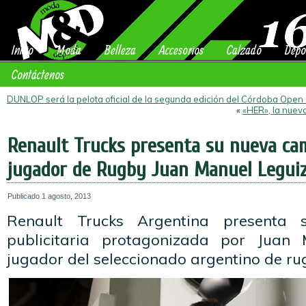
Inicio
Moda
Belleza
Accesorios
Calzado
Depo
Contáctenos
DUNLOP será la pelota oficial de la segunda edición del Córdoba Open
«
«HER», la nuev
Renault Trucks presenta su nueva ca
jugador de Rugby Juan Manuel Legui
Publicado
1 agosto, 2013
Renault Trucks Argentina presenta
publicitaria protagonizada por Juan
jugador del seleccionado argentino de ru