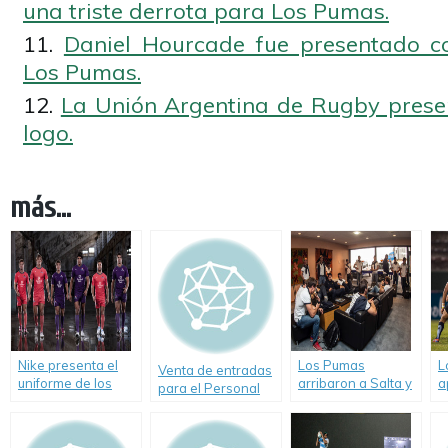
una triste derrota para Los Pumas.
Daniel Hourcade fue presentado 
Los Pumas.
La Unión Argentina de Rugby presen
logo.
más...
Nike presenta el
Los Pumas
L
Venta de entradas
uniforme de los
arribaron a Salta y
a
para el Personal
Pampas XV para la
están listos para
e
Rugby
Copa Vodacom
enfrentar a NSW
Championship
2013.
Barbarians.
2013.