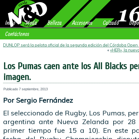
Inicio
Moda
Belleza
Accesorios
Calzado
Depo
Contáctenos
DUNLOP será la pelota oficial de la segunda edición del Córdoba Open
«
«HER», la nuev
Los Pumas caen ante los All Blacks p
imagen.
Publicado
7 septiembre, 2013
Por Sergio Fernández
El seleccionado de Rugby, Los Pumas, pe
argentina ante Nueva Zelanda por 28 a
primer tiempo fue 15 a 10). En este pa