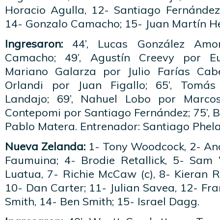
Horacio Agulla, 12- Santiago Fernández
14- Gonzalo Camacho; 15- Juan Martín H
Ingresaron:
44’, Lucas González Amor
Camacho; 49’, Agustín Creevy por Eu
Mariano Galarza por Julio Farías Cabe
Orlandi por Juan Figallo; 65’, Tomás
Landajo; 69’, Nahuel Lobo por Marcos 
Contepomi por Santiago Fernández; 75’,
Pablo Matera. Entrenador: Santiago Phela
Nueva Zelanda:
1- Tony Woodcock, 2- And
Faumuina; 4- Brodie Retallick, 5- Sam 
Luatua, 7- Richie McCaw (c), 8- Kieran 
10- Dan Carter; 11- Julian Savea, 12- Fra
Smith, 14- Ben Smith; 15- Israel Dagg.