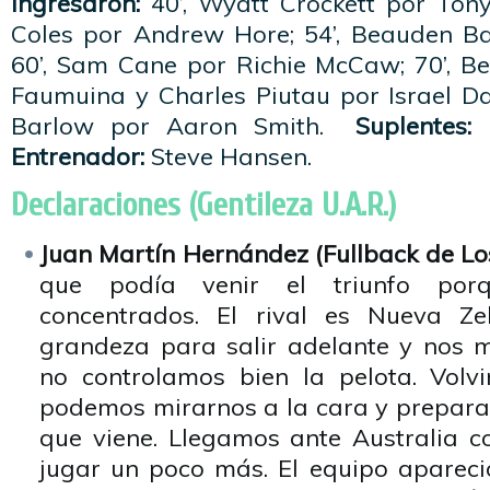
Ingresaron:
40’, Wyatt Crockett por Ton
Coles por Andrew Hore; 54’, Beauden Ba
60’, Sam Cane por Richie McCaw; 70’, Be
Faumuina y Charles Piutau por Israel Da
Barlow por Aaron Smith.
Suplentes:
Entrenador:
Steve Hansen.
Declaraciones (Gentileza U.A.R.)
Juan Martín Hernández (Fullback de Lo
que podía venir el triunfo po
concentrados. El rival es Nueva Ze
grandeza para salir adelante y nos 
no controlamos bien la pelota. Volv
podemos mirarnos a la cara y prepar
que viene. Llegamos ante Australia 
jugar un poco más. El equipo apareció