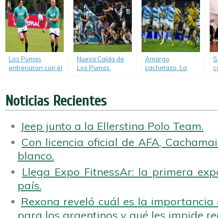
Rugby
Zelanda.
Championship.
Los Pumas
Nueva Caída de
Amargo
S
entrenaron con el
Los Pumas.
cachetazo. La
c
equipo confirmado.
Argentina no pudo
ilusión del primer
«
con la potencia de
triunfo fue sólo una
C
los All Blacks.
triste derrota para
2
Noticias Recientes
Los Pumas.
Jeep junto a la Ellerstina Polo Team.
Con licencia oficial de AFA, Cachamai 
blanco.
Llega Expo FitnessAr: la primera expo
país.
Rexona reveló cuál es la importancia d
para los argentinos y qué les impide rea