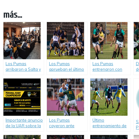
más...
Los Pumas
Los Pumas
Los Pumas
D
arribaron a Salta y
aprueban el último
entrenaron con
d
están listos para
examen.
equipo confirmado
p
enfrentar a NSW
para enfrentar a
R
Barbarians.
Sudáfrica.
C
Importante anuncio
Los Pumas
Último
S
de la UAR sobre la
cayeron ante
entrenamiento de
P
venta de paquetes
Sudáfrica.
Los Pumas antes
c
de viajes para el
de partir a Nueva
u