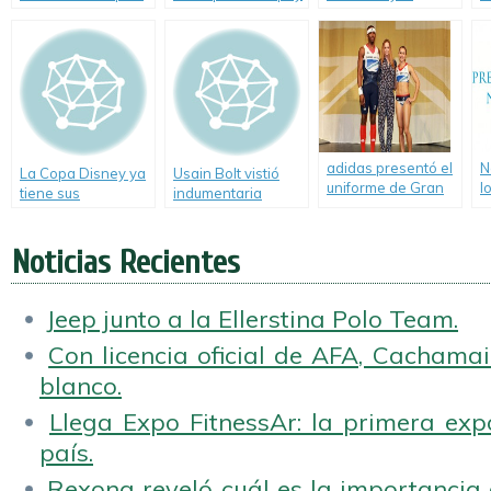
Internacional
Femenino: ¡Leonas
Hyundai Fan Park
c
anuncian Alianza
tricampeonas!
al clima
Olímpica Global
adidas presentó el
N
La Copa Disney ya
Usain Bolt vistió
uniforme de Gran
l
tiene sus
indumentaria
Bretaña para
O
ganadores
ecológica en
Londres 2012
2
apoyo al Año de la
diseñado por Stella
Noticias Recientes
Biodiversidad y
McCartney.
palpita el Mundial
apoyando a las
selecciones
Jeep junto a la Ellerstina Polo Team.
africanas
Con licencia oficial de AFA, Cachamai 
blanco.
Llega Expo FitnessAr: la primera expo
país.
Rexona reveló cuál es la importancia d