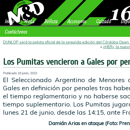
Inicio
Moda
Belleza
Accesorios
Calzado
Depo
Contáctenos
DUNLOP será la pelota oficial de la segunda edición del Córdoba Open
«
«HER», la nuev
Los Pumitas vencieron a Gales por pe
Publicado
18 junio, 2010
El Seleccionado Argentino de Menores 
Gales en definición por penales tras habe
el tiempo reglamentario y no haberse sac
tiempo suplementario. Los Pumitas jugará
lunes 21 de junio, desde las 14:15, ante Fr
Damián Arias en ataque (Foto: Pre