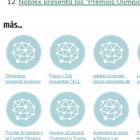
Noblex presenta los “Premios Olimpi
más...
Olympikus
Pepsi y 7Up
adidas Originals
L
presentó el primer
presentan "4×1:
lanza camisetas de
c
seven nocturno de
The Fantastic
fútbol inspiradas
Rugby de Liceo
Promo"
en la saga
Naval
cinematográfica
"La Guerra de las
Galaxias"
Procter & Gamble y
Hockey s/Césped:
Argentina le ganó
P
el Comité Olímpico
Champion's Trophy
a México y el
e