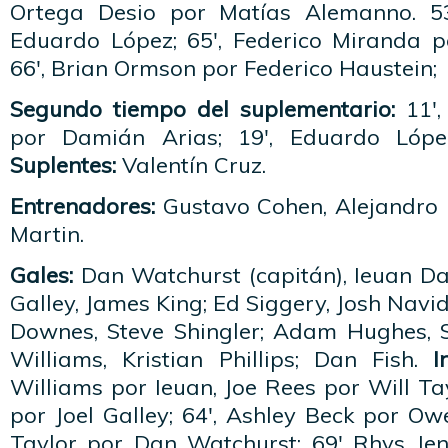
Ortega Desio por Matías Alemanno. 53
Eduardo López; 65′, Federico Miranda 
66′, Brian Ormson por Federico Haustein;
Segundo tiempo del suplementario:
11′
por Damián Arias; 19′, Eduardo Lópe
Suplentes:
Valentín Cruz.
Entrenadores:
Gustavo Cohen, Alejandro
Martin.
Gales:
Dan Watchurst (capitán), Ieuan Dav
Galley, James King; Ed Siggery, Josh Navi
Downes, Steve Shingler; Adam Hughes, 
Williams, Kristian Phillips; Dan Fish.
I
Williams por Ieuan, Joe Rees por Will T
por Joel Galley; 64′, Ashley Beck por Owe
Taylor por Dan Watchurst; 69′ Rhys Jen