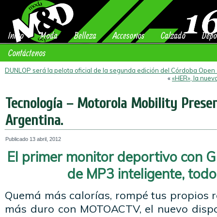
Inicio
Moda
Belleza
Accesorios
Calzado
Depo
Contáctenos
DUNLOP será la pelota oficial de la segunda edición del Córdoba Open
«
«HER», la nuev
Tecnología – Motorola Mobility Pres
Argentina.
Publicado
13 abril, 2012
El primer monitor deportivo con 
de MP3 inteligente, tod
Quemá más calorías, rompé tus propios r
más duro con MOTOACTV, el nuevo dispo