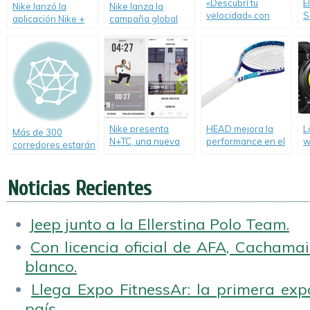
«Descubrí tu
E
Nike lanzó la
Nike lanza la
velocidad» con
S
aplicación Nike +
campaña global
adidas y la nueva
A
Running para
“Game on, World”
aplicación móvil de
Android.
para motivar a los
los botines adizero
atletas a desafiar
f50.
sus propios logros.
Nike presenta
HEAD mejora la
L
Más de 300
N+TC, una nueva
performance en el
w
corredores estarán
app para hacer
tenis.
S
comunicados en la
ejercicio y
Cordillera de los
orientada a las
Noticias Recientes
Andes con
mujeres.
tecnología
Motorola Solutions.
Jeep junto a la Ellerstina Polo Team.
Con licencia oficial de AFA, Cachamai 
blanco.
Llega Expo FitnessAr: la primera expo
país.