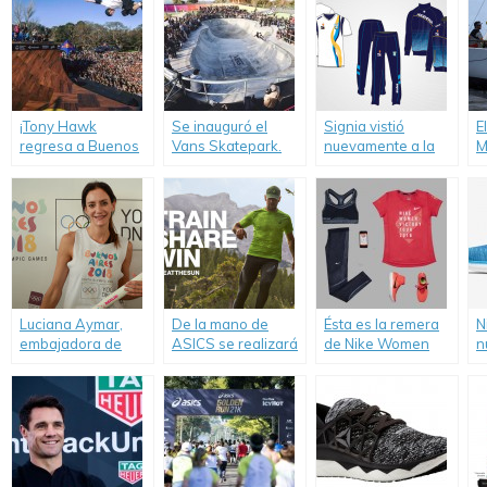
¡Tony Hawk
Se inauguró el
Signia vistió
E
regresa a Buenos
Vans Skatepark.
nuevamente a la
M
Aires!
delegación de
e
deportistas
d
argentinos en los
«
Juegos
S
Suramericanos.
2
Luciana Aymar,
De la mano de
Ésta es la remera
N
embajadora de
ASICS se realizará
de Nike Women
n
Buenos Aires
«Beat the Sun».
Victory Tour.
F
2018.