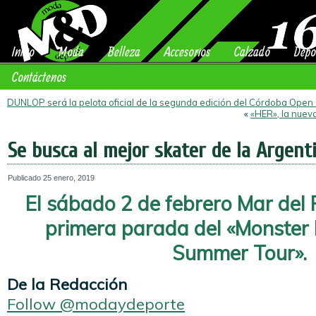
Inicio
Moda
Belleza
Accesorios
Calzado
Depo
Contáctenos
DUNLOP será la pelota oficial de la segunda edición del Córdoba Open
«
«HER», la nuev
Se busca al mejor skater de la Argenti
Publicado
25 enero, 2019
El sábado 2 de febrero Mar del P
primera parada del «Monster
Summer Tour».
De la Redacción
Follow @modaydeporte