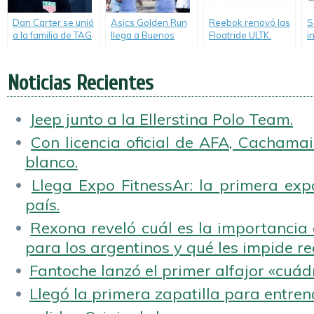
Dan Carter se unió
Asics Golden Run
Reebok renovó las
S
a la familia de TAG
llega a Buenos
Floatride ULTK.
i
Heuer.
Aires.
R
2
Noticias Recientes
Jeep junto a la Ellerstina Polo Team.
Con licencia oficial de AFA, Cachamai 
blanco.
Llega Expo FitnessAr: la primera expo
país.
Rexona reveló cuál es la importancia d
para los argentinos y qué les impide rea
Fantoche lanzó el primer alfajor «cuád
Llegó la primera zapatilla para entren