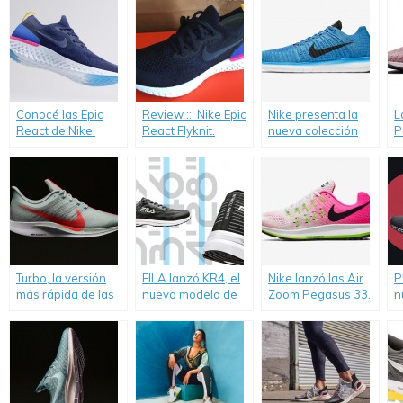
Conocé las Epic
Review ::: Nike Epic
Nike presenta la
L
React de Nike.
React Flyknit.
nueva colección
P
Free.
a
Turbo, la versión
FILA lanzó KR4, el
Nike lanzó las Air
P
más rápida de las
nuevo modelo de
Zoom Pegasus 33.
n
Zoom Pegasus.
calzado running
r
performance.