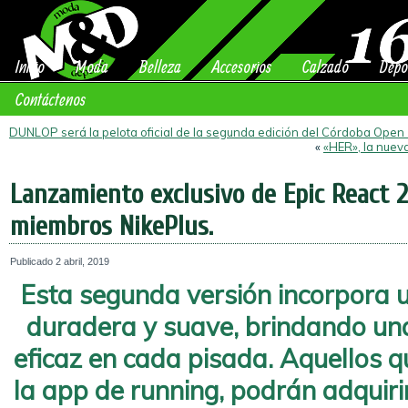
Inicio
Moda
Belleza
Accesorios
Calzado
Depo
Contáctenos
DUNLOP será la pelota oficial de la segunda edición del Córdoba Open
«
«HER», la nuev
Lanzamiento exclusivo de Epic React 2
miembros NikePlus.
Publicado
2 abril, 2019
Esta segunda versión incorpora
duradera y suave, brindando un
eficaz en cada pisada. Aquellos 
la app de running, podrán adquiri