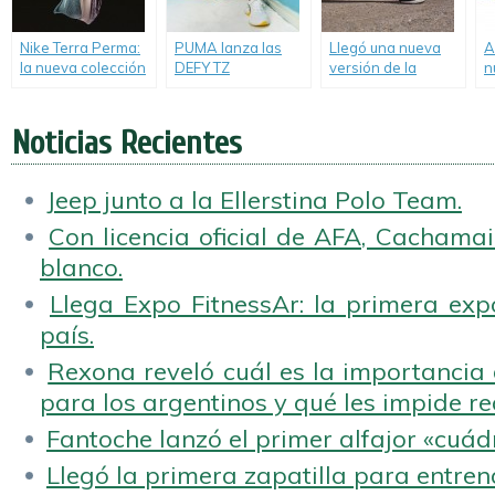
Nike Terra Perma:
PUMA lanza las
Llegó una nueva
A
la nueva colección
DEFY TZ
versión de la
n
de running
reescribiendo las
UltraBOOST.
z
inspirada en la
reglas del
N
madre naturaleza.
entrenamiento.
Noticias Recientes
Jeep junto a la Ellerstina Polo Team.
Con licencia oficial de AFA, Cachamai 
blanco.
Llega Expo FitnessAr: la primera expo
país.
Rexona reveló cuál es la importancia d
para los argentinos y qué les impide rea
Fantoche lanzó el primer alfajor «cuád
Llegó la primera zapatilla para entren