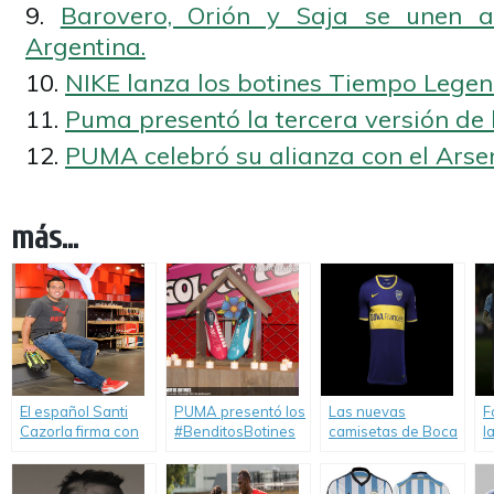
Barovero, Orión y Saja se unen a
Argentina.
NIKE lanza los botines Tiempo Legen
Puma presentó la tercera versión de 
PUMA celebró su alianza con el Arse
más...
El español Santi
PUMA presentó los
Las nuevas
F
Cazorla firma con
#BenditosBotines
camisetas de Boca
l
PUMA.
del «Kun» Agüero.
Juniors para la
a
temporada 2013-
2014.