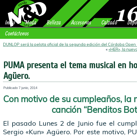
Inicio
Moda
Belleza
Accesorios
Calzado
Depo
Contáctenos
DUNLOP será la pelota oficial de la segunda edición del Córdoba Open
«
«HER», la nuev
PUMA presenta el tema musical en ho
Agüero.
Publicado
7 junio, 2014
Con motivo de su cumpleaños, la m
canción “Benditos Bot
El pasado Lunes 2 de Junio fue el cum
Sergio «Kun» Agüero. Por este motivo, P