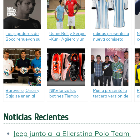
Los jugadores de
Usain Bolt y Sergio
adidas presenta la
N
Boca renuevan su
«Kun» Agüero y un
nueva camiseta
c
compromiso con el
encuentro
oficial de la
F
club de la mano de
bastante inusual en
Selección
2
Nike.
Manchester.
Argentina de
Fútbol.
Barovero, Orión y
NIKE lanza los
Puma presentó la
P
Saja se unen al
botines Tiempo
tercera versión de
a
equipo de adidas
Legend V y los
las Faas 500.
A
Argentina.
Tiempo 94.
Noticias Recientes
Jeep junto a la Ellerstina Polo Team.