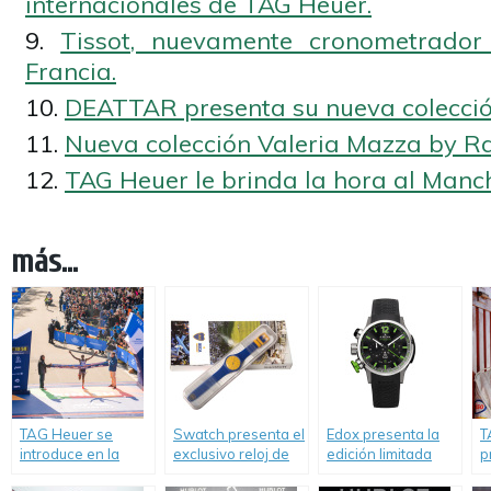
internacionales de TAG Heuer.
Tissot, nuevamente cronometrador 
Francia.
DEATTAR presenta su nueva colecció
Nueva colección Valeria Mazza by Ra
TAG Heuer le brinda la hora al Manch
más...
TAG Heuer se
Swatch presenta el
Edox presenta la
T
introduce en la
exclusivo reloj de
edición limitada
p
disciplina de los
Boca Juniors.
2015 del
l