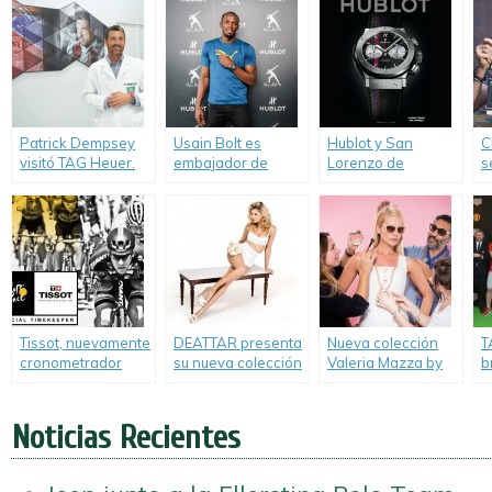
maratones.
Chronodakar.
d
Patrick Dempsey
Usain Bolt es
Hublot y San
C
visitó TAG Heuer.
embajador de
Lorenzo de
s
HUBLOT.
Almagro se
d
fusionaron en un
i
reloj.
T
Tissot, nuevamente
DEATTAR presenta
Nueva colección
T
cronometrador
su nueva colección
Valeria Mazza by
b
oficial del Tour de
2016.
Ranieri.
M
Francia.
Noticias Recientes