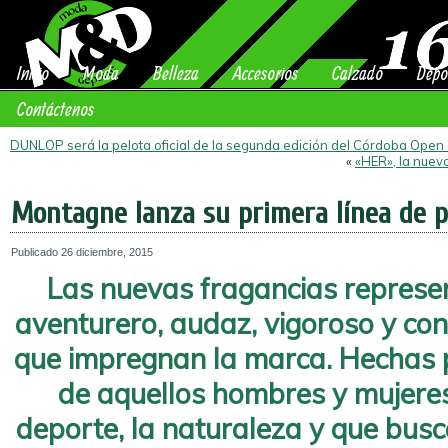
Inicio
Moda
Belleza
Accesorios
Calzado
Depo
Contáctenos
DUNLOP será la pelota oficial de la segunda edición del Córdoba Open
«
«HER», la nuev
Montagne lanza su primera línea de 
Publicado
26 diciembre, 2015
Las nuevas fragancias represen
aventurero, audaz, vigoroso y con 
que impregnan la marca. Hechas pa
de aquellos hombres y mujere
deporte, la naturaleza y que busca