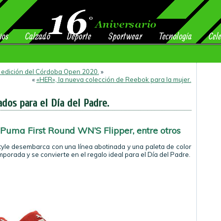
ios
Calzado
Deporte
Sportwear
Tecnología
Cele
a edición del Córdoba Open 2020.
»
«
«HER», la nueva colección de Reebok para la mujer.
dos para el Día del Padre.
uma First Round WN’S Flipper, entre otros
yle desembarca con una línea abotinada y una paleta de color
porada y se convierte en el regalo ideal para el Día del Padre.