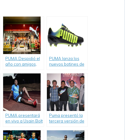
PUMA Despidió el
PUMA lanza los
año con amigos,
nuevos botines de
sorpresas y Hip
fútbol evoSPEED
Hop en Unicenter.
1.2 FG.
PUMA presentará
Puma presentó la
en vivo a Usain Bolt
tercera versión de
en «Google
las Faas 500.
Hangout On Air».