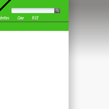
brities
Cine
RSE