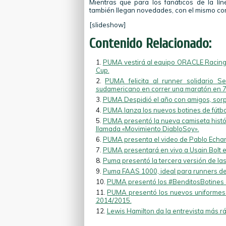
Mientras que para los fanáticos de la lín
también llegan novedades, con el mismo con
[slideshow]
Contenido Relacionado:
PUMA vestirá al equipo ORACLE Racing 
Cup.
PUMA felicita al runner solidario S
sudamericano en correr una maratón en 7
PUMA Despidió el año con amigos, sorp
PUMA lanza los nuevos botines de fútb
PUMA presentó la nueva camiseta histór
llamada «Movimiento DiabloSoy».
PUMA presenta el video de Pablo Echarr
PUMA presentará en vivo a Usain Bolt 
Puma presentó la tercera versión de la
Puma FAAS 1000, ideal para runners de 
PUMA presentó los #BenditosBotines 
PUMA presentó los nuevos uniformes lo
2014/2015.
Lewis Hamilton da la entrevista más rá