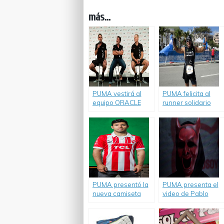
más...
PUMA vestirá al
PUMA felicita al
equipo ORACLE
runner solidario
Racing en su
Sebastián
intento por
Armenault al
defender su copa
convertirse en el
número 34 en el
primer argentino y
America’s Cup.
sudamericano en
correr una maratón
en 7 continentes.
PUMA presentó la
PUMA presenta el
nueva camiseta
video de Pablo
histórica del Club
Echarri para el
Atlético
Movimiento Diablo
Independiente
Soy!