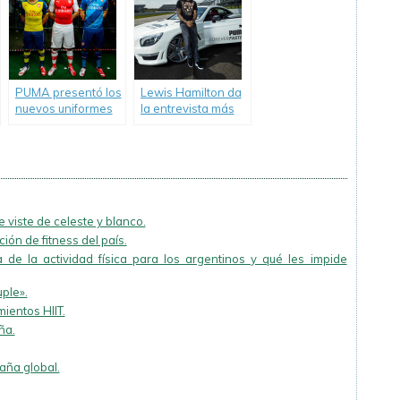
PUMA presentó los
Lewis Hamilton da
nuevos uniformes
la entrevista más
local, visita y copa
rápida.
que Arsenal
utilizará durante la
temporada
2014/2015.
 viste de celeste y blanco.
ión de fitness del país.
 de la actividad física para los argentinos y qué les impide
uple».
ientos HIIT.
ña.
ña global.