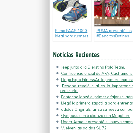
dentro de una
nueva etapa
llamada
«Movimiento
DiabloSoy».
Puma FAAS 1000,
PUMA presentó los
ideal para runners
#BenditosBotines
de alto
del «Kun» Agüero.
rendimiento.
Noticias Recientes
Jeep junto a la Ellerstina Polo Team.
Con licencia oficial de AFA, Cachamai se
Llega Expo FitnessAr: la primera exposic
Rexona reveló cuál es la importancia
realizarla.
Fantoche lanzó el primer alfajor «cuádr
Llegó la primera zapatilla para entrenam
adidas Originals lanza su nueva campa
Gympass cerró alianza con Megatlon.
Under Armour presentó su nueva campa
Vuelven las adidas SL 72.