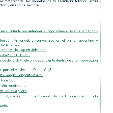
ea motorsports, los modelos de la escudería italiana Ferrari
fort y diseño de siempre.
en su intento por defender su copa número 34 en el America’s
ebastián Armenault al convertirse en el primer argentino y
 continentes.
resas y Hip Hop en Unicenter.
ol evoSPEED 1.2 FG.
ica del Club Atlético Independiente dentro de una nueva etapa
i para el Movimiento Diablo Soy!
en «Google Hangout On Air».
s Faas 500.
alto rendimiento.
del «Kun» Agüero.
cal, visita y copa que Arsenal utilizará durante la temporada
pida.