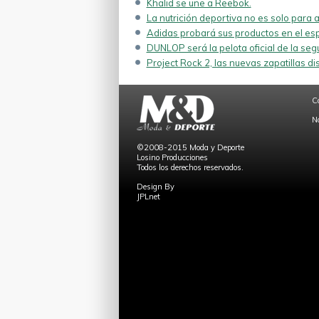
Khalid se une a Reebok.
La nutrición deportiva no es solo para a
Adidas probará sus productos en el esp
DUNLOP será la pelota oficial de la se
Project Rock 2, las nuevas zapatillas d
C
N
©2008-2015 Moda y Deporte
Losino Producciones
Todos los derechos reservados.
Design By
JPLnet