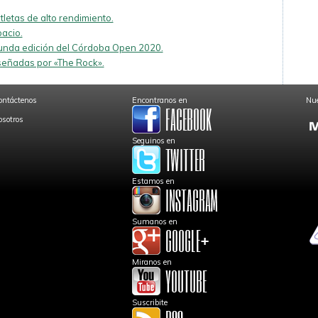
tletas de alto rendimiento.
acio.
gunda edición del Córdoba Open 2020.
iseñadas por «The Rock».
ontáctenos
Encontranos en
Nue
osotros
Seguinos en
Estamos en
Sumanos en
Miranos en
Suscribite