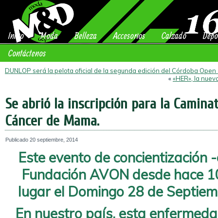
Inicio
Moda
Belleza
Accesorios
Calzado
Depo
Contáctenos
DUNLOP será la pelota oficial de la segunda edición del Córdoba Open
«
«HER», la nuev
Se abrió la inscripción para la Camina
Cáncer de Mama.
Publicado
20 septiembre, 2014
Este evento de concientización 
Fundación AVON desde hace 10
lugar el Domingo 28 de Septie
En nuestro país, esta enfermedad