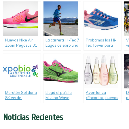
Run Bue 21K».
c
Alrededor del
Mundo» por la
lucha contra el
cáncer de mama.
Nuevas Nike Air
La carrera Hi-Tec 7
Probamos las Hi-
V
Zoom Pegasus 31
Lagos celebró una
Tec Tower para
v
para running.
nueva edición.
running.
e
O
Maratón Solidaria
Llegó al país la
Avon lanza
D
8K Verde.
Mizuno Wave
«Encanto», nuevos
p
Prorunner 17.
sprays corporales
M
perfumados.
N
Noticias Recientes