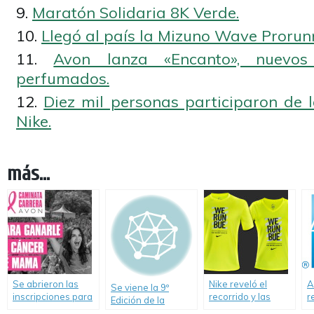
Maratón Solidaria 8K Verde.
Llegó al país la Mizuno Wave Prorun
Avon lanza «Encanto», nuevos
perfumados.
Diez mil personas participaron de
Nike.
más...
Se abrieron las
Nike reveló el
A
Se viene la 9º
inscripciones para
recorrido y las
r
Edición de la
la Caminata Avon.
remeras de «We
e
«Caminata AVON