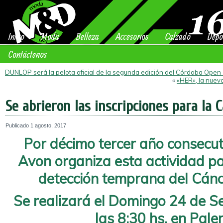
Inicio
Moda
Belleza
Accesorios
Calzado
Depo
Contáctenos
DUNLOP será la pelota oficial de la segunda edición del Córdoba Open
«
«HER», la nuev
Se abrieron las inscripciones para la 
Publicado
1 agosto, 2017
Por décimo tercer año consecut
Avon organiza esta actividad p
detección temprana del Cán
Se realizará el Domingo 24 de 
las 8:30 hs. en Pal