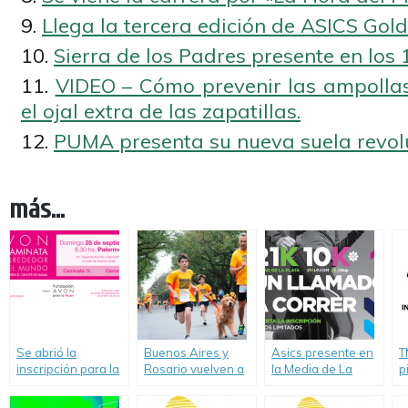
Llega la tercera edición de ASICS Gol
Sierra de los Padres presente en los
VIDEO – Cómo prevenir las ampollas 
el ojal extra de las zapatillas.
PUMA presenta su nueva suela revolu
más...
Se abrió la
Buenos Aires y
Asics presente en
T
inscripción para la
Rosario vuelven a
la Media de La
p
Caminata AVON
correr con sus
Plata.
e
contra el Cáncer
mascotas.
l