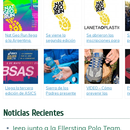
de Mama.
Nat Geo Run llega
Se viene la
Se abrieron las
S
a la Argentina.
segunda edición
inscripciones para
p
de Nat Geo Run.
NAT GEO RUN
P
2019.
Llega la tercera
Sierra de los
VIDEO – Cómo
P
edición de ASICS
Padres presente
prevenir las
n
Golden Run.
en los 15K de New
ampollas en los
r
Balance.
pies sólo con el ojal
extra de las
Noticias Recientes
zapatillas.
Jeep junto a la Ellerstina Polo Team.