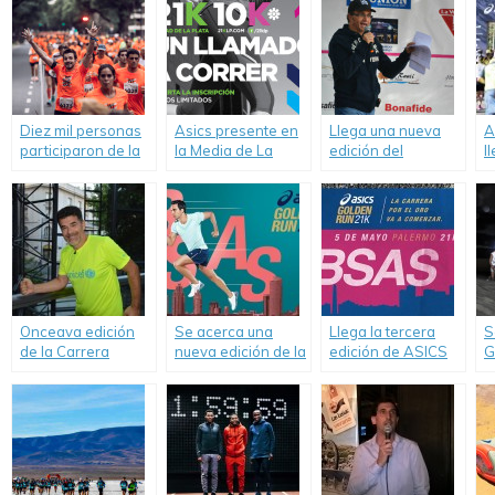
Diez mil personas
Asics presente en
Llega una nueva
A
participaron de la
la Media de La
edición del
l
Media Maratón de
Plata.
Maratón Solidario
A
Nike.
del Colegio
Balmoral.
Onceava edición
Se acerca una
Llega la tercera
S
de la Carrera
nueva edición de la
edición de ASICS
G
UNICEF por la
ASICS Golden Run
Golden Run.
n
Educación.
Buenos Aires.
M
D