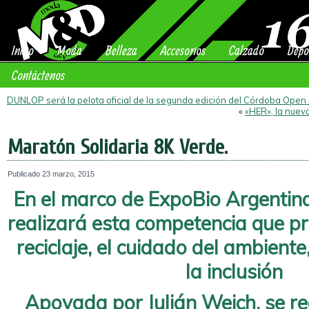
Inicio
Moda
Belleza
Accesorios
Calzado
Depo
Contáctenos
DUNLOP será la pelota oficial de la segunda edición del Córdoba Open
«
«HER», la nuev
Maratón Solidaria 8K Verde.
Publicado
23 marzo, 2015
En el marco de ExpoBio Argentina
realizará esta competencia que pr
reciclaje, el cuidado del ambiente
la inclusión
Apoyada por Julián Weich, se re