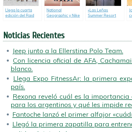
Llega la cuarta
National
«Las Leñas
J
edición del Raid
Geographic y Nike
Summer Resort
c
Columbia 2015.
colaboran en el
2018» para los
p
documental de
amantes del
«Breaking2».
deporte en la
Noticias Recientes
montaña.
Jeep junto a la Ellerstina Polo Team.
Con licencia oficial de AFA, Cachamai 
blanco.
Llega Expo FitnessAr: la primera expo
país.
Rexona reveló cuál es la importancia d
para los argentinos y qué les impide rea
Fantoche lanzó el primer alfajor «cuád
Llegó la primera zapatilla para entren