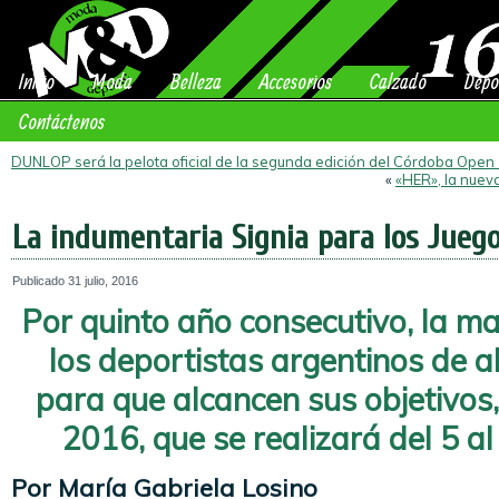
Inicio
Moda
Belleza
Accesorios
Calzado
Depo
Contáctenos
DUNLOP será la pelota oficial de la segunda edición del Córdoba Open
«
«HER», la nuev
La indumentaria Signia para los Juego
Publicado
31 julio, 2016
Por quinto año consecutivo, la 
los deportistas argentinos de a
para que alcancen sus objetivos,
2016, que se realizará del 5 a
Por María Gabriela Losino