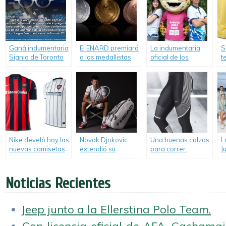
Juegos
Suramericanos.
Ganá indumentaria
El ENARD premiará
La indumentaria
S
Signia de Toronto
a los medallistas
oficial de los
t
2015.
de Rio 2016.
Juegos Olímpicos
d
de la Juventud.
Nike develó hoy las
Novak Djokovic
Una buenas calzas
L
nuevas camisetas
extendió su
para correr.
J
de San Lorenzo.
contrato con
R
HEAD.
Noticias Recientes
Jeep junto a la Ellerstina Polo Team.