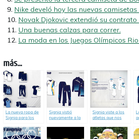
Nike develó hoy las nuevas camisetas
Novak Djokovic extendió su contrato
Una buenas calzas para correr.
La moda en los Juegos Olímpicos Rio
más...
La nueva ropa de
Signia vistió
Signia viste a los
L
Signia para los
nuevamente a la
atletas que nos
a
Juegos
delegación de
representarán en
a
Panamericanos de
deportistas
los Juegos
m
Toronto.
argentinos en los
Panamericanos.