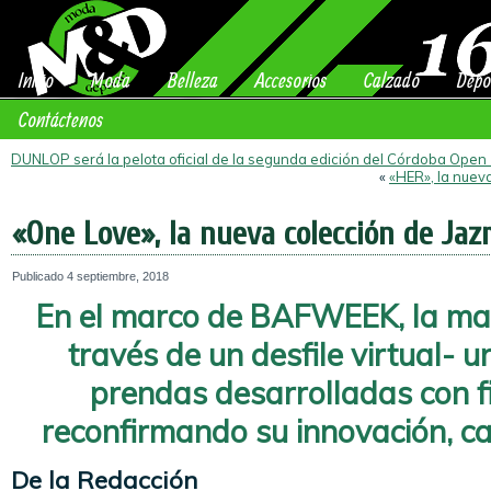
Inicio
Moda
Belleza
Accesorios
Calzado
Depo
Contáctenos
DUNLOP será la pelota oficial de la segunda edición del Córdoba Open
«
«HER», la nuev
«One Love», la nueva colección de Jaz
Publicado
4 septiembre, 2018
En el marco de BAFWEEK, la ma
través de un desfile virtual- 
prendas desarrolladas con f
reconfirmando su innovación, ca
De la Redacción