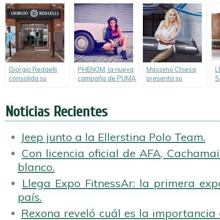
Giorgio Redaelli
PHENOM, la nueva
Massimo Chiesa
L
consolida su
campaña de PUMA
presenta su
S
crecimiento con
junto a Selena
colección Otoño-
t
innovación, estilo y
Gomez.
Invierno 2018.
c
nuevo local.
i
Noticias Recientes
Jeep junto a la Ellerstina Polo Team.
Con licencia oficial de AFA, Cachamai 
blanco.
Llega Expo FitnessAr: la primera expo
país.
Rexona reveló cuál es la importancia d