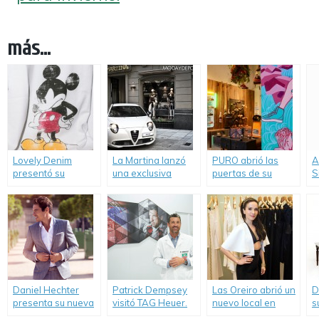
más...
Lovely Denim
La Martina lanzó
PURO abrió las
A
presentó su
una exclusiva
puertas de su
S
colección cápsula
colección junto a
primer PopStore.
C
inspirada en
Alfa Romeo.
Mickey Mouse.
Daniel Hechter
Patrick Dempsey
Las Oreiro abrió un
D
presenta su nueva
visitó TAG Heuer.
nuevo local en
s
colección.
Avenida Alvear.
2