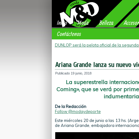
Inicio
Moda
Belleza
Accesor
Contáctenos
DUNLOP será la pelota oficial de la segund
Ariana Grande lanza su nuevo vi
Publicado
19 junio, 2018
La superestrella internacion
Coming», que se verá por prime
indumentaria
De la Redacción
Follow @modaydeporte
Este miércoles 20 de junio a las 13 hs. (Arg
de Ariana Grande, embajadora internaciona