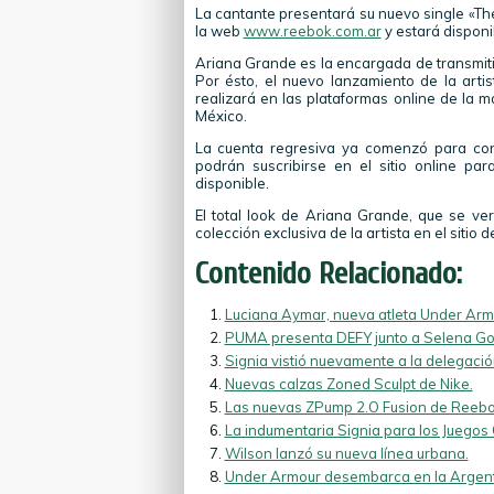
La cantante presentará su nuevo single «The
la web
www.reebok.com.ar
y estará disponi
Ariana Grande es la encargada de transmiti
Por ésto, el nuevo lanzamiento de la arti
realizará en las plataformas online de la 
México.
La cuenta regresiva ya comenzó para cono
podrán suscribirse en el sitio online par
disponible.
El total look de Ariana Grande, que se v
colección exclusiva de la artista en el sitio
Contenido Relacionado:
Luciana Aymar, nueva atleta Under Arm
PUMA presenta DEFY junto a Selena G
Signia vistió nuevamente a la delegaci
Nuevas calzas Zoned Sculpt de Nike.
Las nuevas ZPump 2.O Fusion de Reebo
La indumentaria Signia para los Juegos 
Wilson lanzó su nueva línea urbana.
Under Armour desembarca en la Argentin