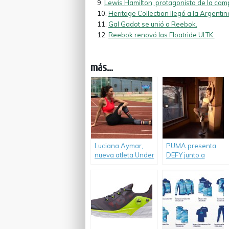
Lewis Hamilton, protagonista de la ca
Heritage Collection llegó a la Argentin
Gal Gadot se unió a Reebok.
Reebok renovó las Floatride ULTK.
más...
Luciana Aymar,
PUMA presenta
nueva atleta Under
DEFY junto a
Armour.
Selena Gomez.