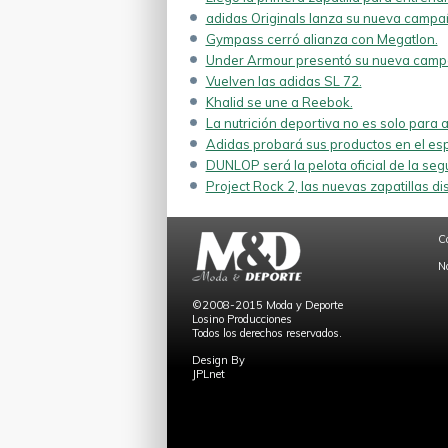
adidas Originals lanza su nueva campa
Gympass cerró alianza con Megatlon.
Under Armour presentó su nueva campa
Vuelven las adidas SL 72.
Khalid se une a Reebok.
La nutrición deportiva no es solo para a
Adidas probará sus productos en el esp
DUNLOP será la pelota oficial de la se
Project Rock 2, las nuevas zapatillas d
C
N
©2008-2015 Moda y Deporte
Losino Producciones
Todos los derechos reservados.
Design By
JPLnet