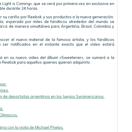
 Light is Coming», que se verá por primera vez en exclusiva en
ble durante 24 horas.
r su cariño por Reebok y sus productos a la nueva generación.
sta, esperado por miles de fanáticos alrededor del mundo se
marca de manera simultánea para Argentina, Brasil, Colombia y
cer el nuevo material de la famosa artista, y los fanáticos
a ser notificados en el instante exacto que el video estará
erá en su nuevo video del álbum «Sweetener», se sumará a la
 de Reebok para aquellos quienes quieran adquirirlo.
our.
omez.
ón de deportistas argentinos en los Juegos Suramericanos.
k.
Olímpicos.
a con la visita de Michael Phelps.