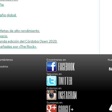
ña.
ña global.
tletas de alto rendimiento.
acio.
gunda edición del Córdoba Open 2020.
iseñadas por «The Rock».
ontáctenos
Encontranos en
Nue
osotros
Seguinos en
Estamos en
Sumanos en