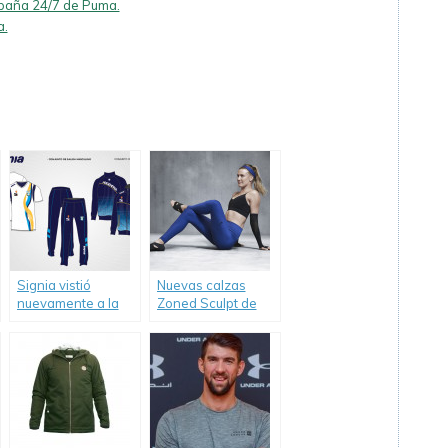
mpaña 24/7 de Puma.
a.
Signia vistió
Nuevas calzas
nuevamente a la
Zoned Sculpt de
delegación de
Nike.
deportistas
argentinos en los
Juegos
Suramericanos.