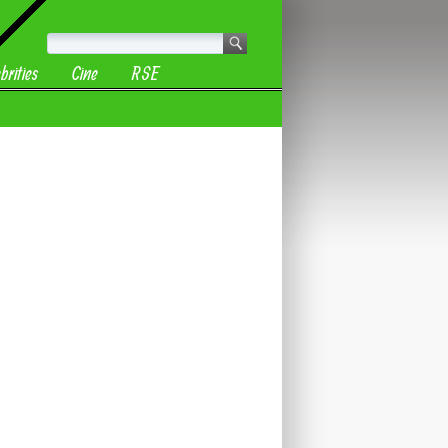
brities
Cine
RSE