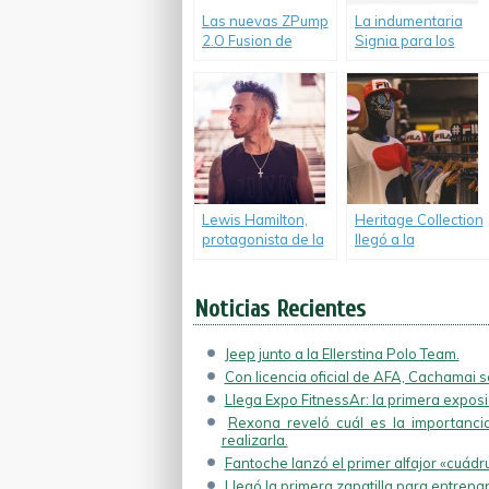
Las nuevas ZPump
La indumentaria
2.O Fusion de
Signia para los
Reebok.
Juegos Olímpicos.
Lewis Hamilton,
Heritage Collection
protagonista de la
llegó a la
campaña 24/7 de
Argentina.
Puma.
Noticias Recientes
Jeep junto a la Ellerstina Polo Team.
Con licencia oficial de AFA, Cachamai se
Llega Expo FitnessAr: la primera exposic
Rexona reveló cuál es la importancia
realizarla.
Fantoche lanzó el primer alfajor «cuádr
Llegó la primera zapatilla para entrenam