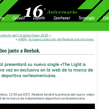
ios
Calzado
Deporte
Sportwear
Tecnología
Cele
a edición del Córdoba Open 2020.
»
«
«HER», la nueva colección de Reebok para la mujer.
deo junto a Reebok.
al presentará su nuevo single «The Light is
ra vez en exclusiva en la web de la marca de
 deportiva norteamericana.
entina, 12.00 pm EST), Reebok tendrá la primicia del nuevo video
l de la marca de indumentaria deportiva norteamericana.