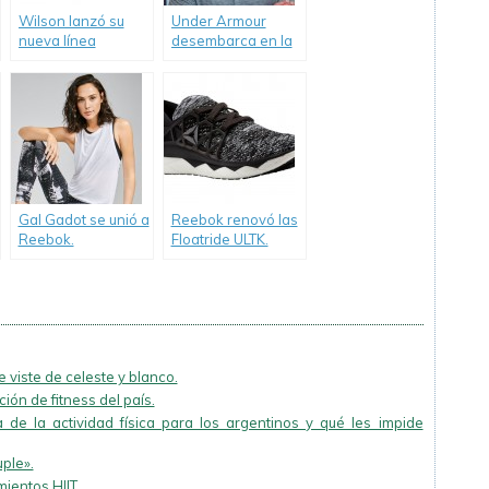
Wilson lanzó su
Under Armour
nueva línea
desembarca en la
urbana.
Argentina con la
visita de Michael
Phelps.
Gal Gadot se unió a
Reebok renovó las
Reebok.
Floatride ULTK.
 viste de celeste y blanco.
ión de fitness del país.
 de la actividad física para los argentinos y qué les impide
uple».
ientos HIIT.