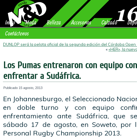
Inicio
Moda
Belleza
Accesorios
Calzado
Depo
Contáctenos
DUNLOP será la pelota oficial de la segunda edición del Córdoba Open
«
«HER», la nuev
Los Pumas entrenaron con equipo con
enfrentar a Sudáfrica.
Publicado
15 agosto, 2013
En Johannesburgo, el Seleccionado Nacio
en doble turno y con equipo conf
enfrentamiento ante Sudáfrica, que s
sábado 17 de agosto, en Soweto, por l
Personal Rugby Championship 2013.