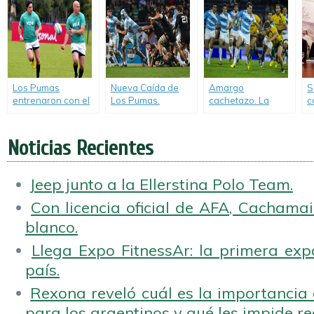
u
Zelanda.
Los Pumas
Nueva Caída de
Amargo
S
entrenaron con el
Los Pumas.
cachetazo. La
c
equipo confirmado.
Argentina no pudo
ilusión del primer
«
con la potencia de
triunfo fue sólo una
C
los All Blacks.
triste derrota para
2
Noticias Recientes
Los Pumas.
Jeep junto a la Ellerstina Polo Team.
Con licencia oficial de AFA, Cachamai 
blanco.
Llega Expo FitnessAr: la primera expo
país.
Rexona reveló cuál es la importancia d
para los argentinos y qué les impide rea