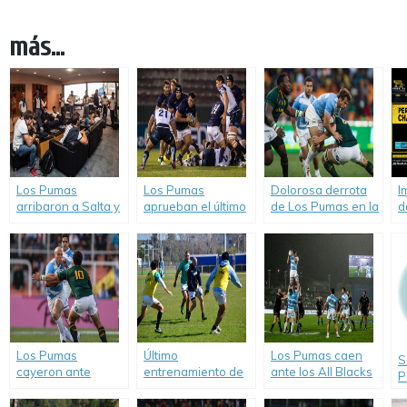
más...
Los Pumas
Los Pumas
Dolorosa derrota
I
arribaron a Salta y
aprueban el último
de Los Pumas en la
d
están listos para
examen.
primera fecha del
v
enfrentar a NSW
Rugby
d
Barbarians.
Championship.
R
C
Los Pumas
Último
Los Pumas caen
S
cayeron ante
entrenamiento de
ante los All Blacks
P
Sudáfrica.
Los Pumas antes
pero mejoran su
c
de partir a Nueva
imagen.